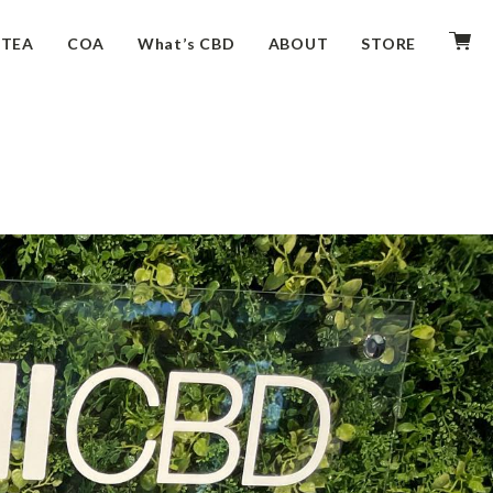
 TEA
COA
What’s CBD
ABOUT
STORE