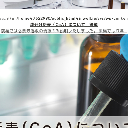
each() in
/home/r7522990/public_html/rinwell.jp/sys/wp-conten
成分分析表（CoA）について 後編
前編では必要最低限の情報のみ説明いたしました。 後編では昨年…