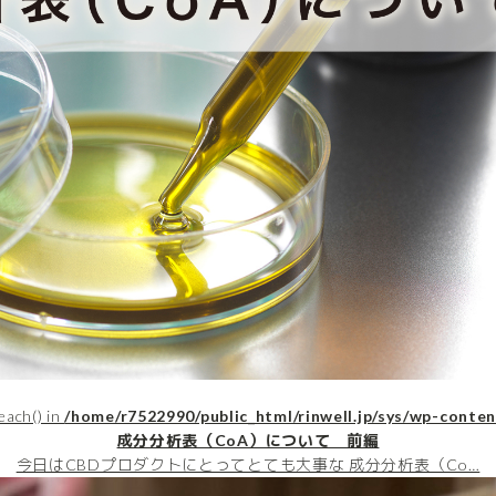
each() in
/home/r7522990/public_html/rinwell.jp/sys/wp-conten
成分分析表（CoA）について 前編
今日はCBDプロダクトにとってとても大事な 成分分析表（Co…