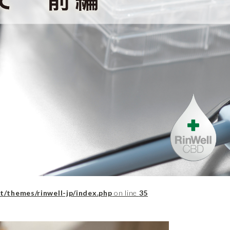
t/themes/rinwell-jp/index.php
on line
35