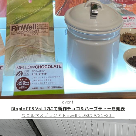
event
Biople FES Vol.17にて新作チョコ＆ハーブティーを発表
ウェルネスブランド Rinwell CDBは 9/21~23…