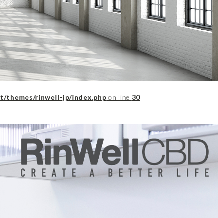
t/themes/rinwell-jp/index.php
on line
30