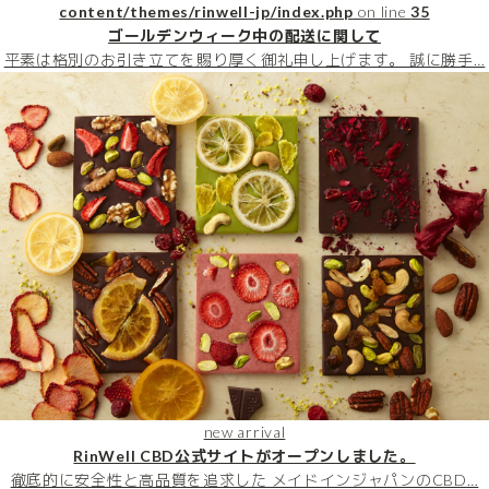
content/themes/rinwell-jp/index.php
on line
35
ゴールデンウィーク中の配送に関して
平素は格別のお引き立てを賜り厚く御礼申し上げます。 誠に勝手…
new arrival
RinWell CBD公式サイトがオープンしました。
徹底的に安全性と高品質を追求した メイドインジャパンのCBD…