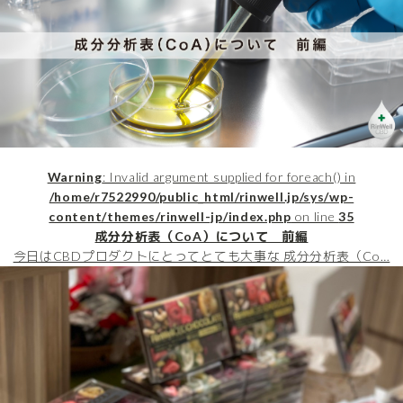
Warning
: Invalid argument supplied for foreach() in
/home/r7522990/public_html/rinwell.jp/sys/wp-
content/themes/rinwell-jp/index.php
on line
35
成分分析表（CoA）について 前編
今日はCBDプロダクトにとってとても大事な 成分分析表（Co…