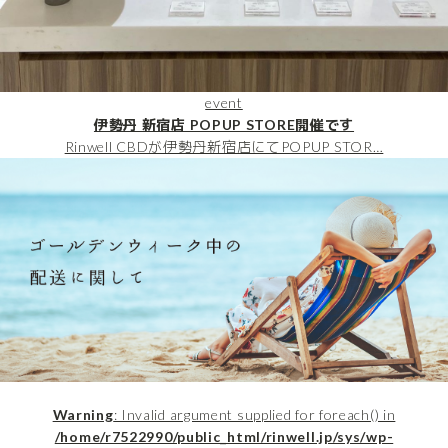
event
伊勢丹 新宿店 POPUP STORE開催です
Rinwell CBDが伊勢丹新宿店にてPOPUP STOR…
Warning
: Invalid argument supplied for foreach() in
/home/r7522990/public_html/rinwell.jp/sys/wp-