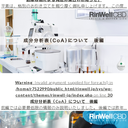
平素は、格別のお引き立てを賜り厚く御礼申し上げます。 この度…
Warning
: Invalid argument supplied for foreach() in
/home/r7522990/public_html/rinwell.jp/sys/wp-
content/themes/rinwell-jp/index.php
on line
30
成分分析表（CoA）について 後編
前編では必要最低限の情報のみ説明いたしました。 後編では昨年…