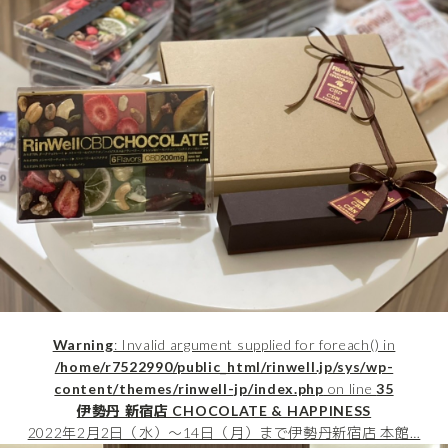
Warning
: Invalid argument supplied for foreach() in
/home/r7522990/public_html/rinwell.jp/sys/wp-
content/themes/rinwell-jp/index.php
on line
35
伊勢丹 新宿店 CHOCOLATE & HAPPINESS
2022年2月2日（水）〜14日（月）まで伊勢丹新宿店 本館…